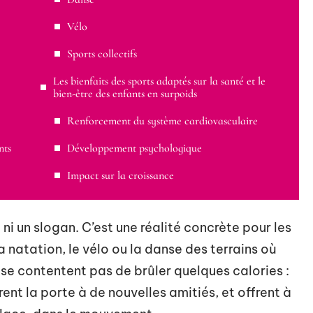
Vélo
Sports collectifs
Les bienfaits des sports adaptés sur la santé et le
bien-être des enfants en surpoids
Renforcement du système cardiovasculaire
nts
Développement psychologique
Impact sur la croissance
ni un slogan. C’est une réalité concrète pour les
a natation, le vélo ou la danse des terrains où
 se contentent pas de brûler quelques calories :
rent la porte à de nouvelles amitiés, et offrent à