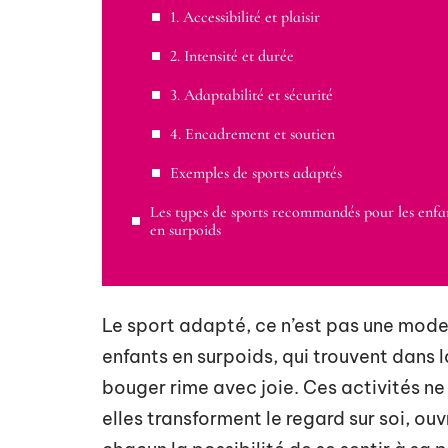
1. Accessibilité et plaisir
2. Intensité et durée
3. Adaptabilité et sécurité
4. Encadrement et soutien
Exemples de sports adaptés
Les types de sports recommandés pour les enfa
en surpoids
Le sport adapté, ce n’est pas une mode 
enfants en surpoids, qui trouvent dans l
bouger rime avec joie. Ces activités ne
elles transforment le regard sur soi, ouv