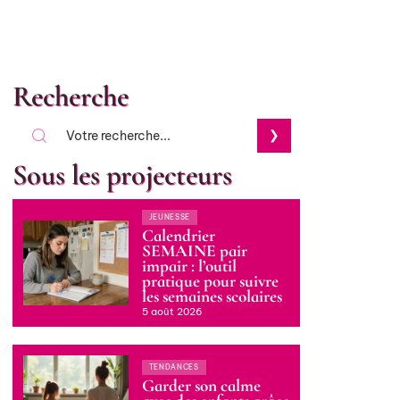
Recherche
Sous les projecteurs
JEUNESSE
Calendrier
SEMAINE pair
impair : l’outil
pratique pour suivre
les semaines scolaires
5 août 2026
TENDANCES
Garder son calme