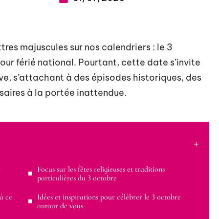
tres majuscules sur nos calendriers : le 3
ur férié national. Pourtant, cette date s’invite
ve, s’attachant à des épisodes historiques, des
aires à la portée inattendue.
r
Focus sur les fêtes religieuses et traditions
particulières du 3 octobre
à ce
Idées et inspirations pour célébrer le 3 octobre
autour de vous