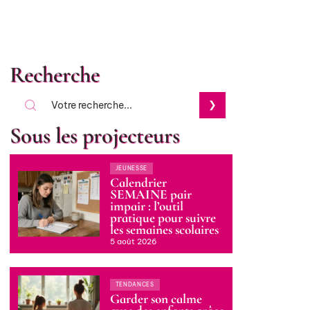
Recherche
Sous les projecteurs
JEUNESSE
Calendrier
SEMAINE pair
impair : l’outil
pratique pour suivre
les semaines scolaires
5 août 2026
TENDANCES
Garder son calme