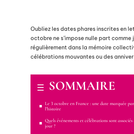
Oubliez les dates phares inscrites en let
octobre ne s’impose nulle part comme jo
régulièrement dans la mémoire collecti
célébrations mouvantes ou des annivers
SOMMAIRE
Le 3 octobre en France : une date marquée pa
l’histoire
Quels événements et célébrations sont associés 
jour ?