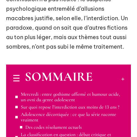
psychologique entremêlé d’allusions
macabres justifie, selon elle, l’interdiction. Un
paradoxe, quand on sait que d’autres fictions
au ton plus léger, mais aux thèmes tout aussi
sombres, n’ont pas subi le même traitement.
SOMMAIRE
Mercredi : entre gothisme affirmé et humour acide,
un ovni du genre adolescent
Sur quoi repose l’interdiction aux moins de 13 ans ?
Adolescence décortiquée : ce que la série raconte
vraiment
Des codes résolument actuels
La classification en question : débat critique et