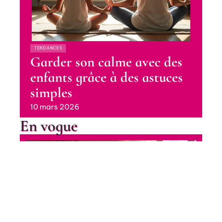
TENDANCES
Garder son calme avec des
enfants grâce à des astuces
simples
10 mars 2026
En vogue