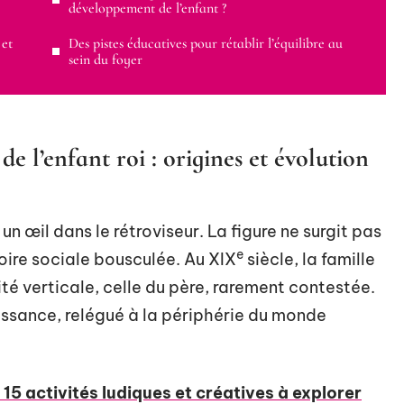
développement de l’enfant ?
 et
Des pistes éducatives pour rétablir l’équilibre au
sein du foyer
l’enfant roi : origines et évolution
r un œil dans le rétroviseur. La figure ne surgit pas
e
toire sociale bousculée. Au XIX
siècle, la famille
ité verticale, celle du père, rarement contestée.
obéissance, relégué à la périphérie du monde
15 activités ludiques et créatives à explorer