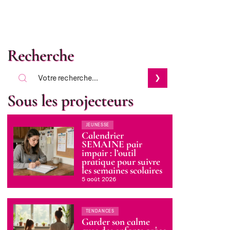
Recherche
Sous les projecteurs
JEUNESSE
Calendrier
SEMAINE pair
impair : l’outil
pratique pour suivre
les semaines scolaires
5 août 2026
TENDANCES
Garder son calme