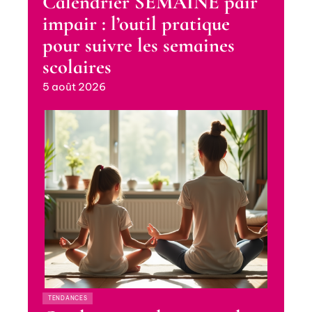
Calendrier SEMAINE pair
impair : l’outil pratique
pour suivre les semaines
scolaires
5 août 2026
TENDANCES