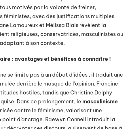
tous motivés par la volonté de freiner,
 féministes, avec des justifications multiples.
ane Lamoureux et Mélissa Blais révèlent la
oient religieuses, conservatrices, masculinistes ou
s’adaptant à son contexte.
ire : avantages et bénéfices à connaître !
 ne se limite pas à un débat d’idées ; il traduit une
simulée derrière le masque de l’opinion. Francine
itudes hostiles, tandis que Christine Delphy
 acquise. Dans ce prolongement, le
masculinisme
isée contre le féminisme, valorisant une
e point d’ancrage. Raewyn Connell introduit la
ur décrypter ces discours, qui servent de base à