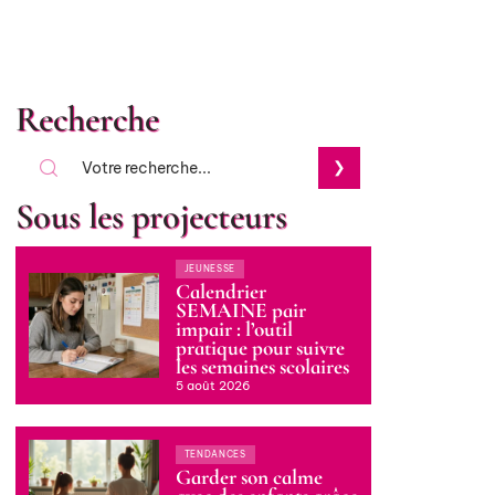
Recherche
Sous les projecteurs
JEUNESSE
Calendrier
SEMAINE pair
impair : l’outil
pratique pour suivre
les semaines scolaires
5 août 2026
TENDANCES
Garder son calme