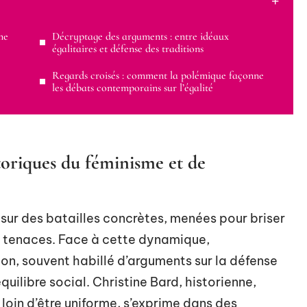
me
Décryptage des arguments : entre idéaux
égalitaires et défense des traditions
Regards croisés : comment la polémique façonne
les débats contemporains sur l’égalité
oriques du féminisme et de
 sur des batailles concrètes, menées pour briser
es tenaces. Face à cette dynamique,
ion, souvent habillé d’arguments sur la défense
quilibre social. Christine Bard, historienne,
loin d’être uniforme, s’exprime dans des