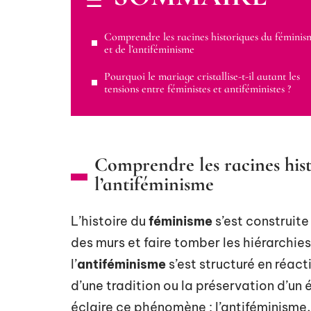
Comprendre les racines historiques du féminis
et de l’antiféminisme
Pourquoi le mariage cristallise-t-il autant les
tensions entre féministes et antiféministes ?
Comprendre les racines hist
l’antiféminisme
L’histoire du
féminisme
s’est construite
des murs et faire tomber les hiérarchi
l’
antiféminisme
s’est structuré en réact
d’une tradition ou la préservation d’un é
éclaire ce phénomène : l’antiféminisme, 