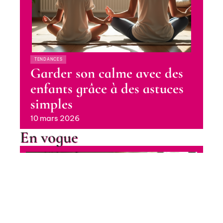
TENDANCES
Garder son calme avec des
enfants grâce à des astuces
simples
10 mars 2026
En vogue