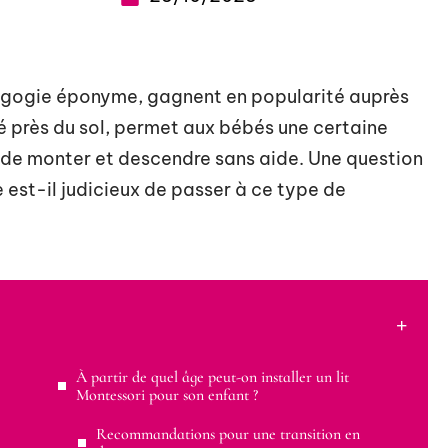
édagogie éponyme, gagnent en popularité auprès
cé près du sol, permet aux bébés une certaine
é de monter et descendre sans aide. Une question
 est-il judicieux de passer à ce type de
À partir de quel âge peut-on installer un lit
Montessori pour son enfant ?
Recommandations pour une transition en