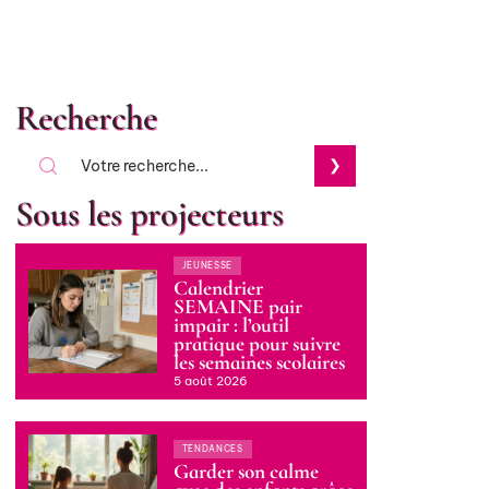
Recherche
Sous les projecteurs
JEUNESSE
Calendrier
SEMAINE pair
impair : l’outil
pratique pour suivre
les semaines scolaires
5 août 2026
TENDANCES
Garder son calme